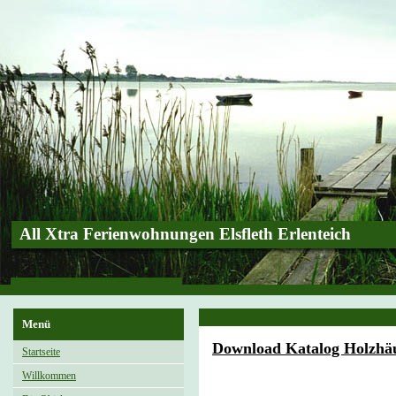
All Xtra Ferienwohnungen Elsfleth Erlenteich
Menü
Download Katalog Holzhä
Startseite
Willkommen